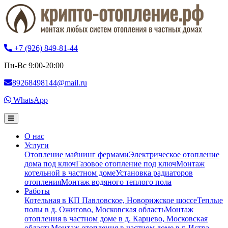
+7 (926) 849-81-44
Пн-Вс 9:00-20:00
89268498144@mail.ru
WhatsApp
О нас
Услуги
Отопление майнинг фермами
Электрическое отопление
дома под ключ
Газовое отопление под ключ
Монтаж
котельной в частном доме
Установка радиаторов
отопления
Монтаж водяного теплого пола
Работы
Котельная в КП Павловское, Новорижское шоссе
Теплые
полы в д. Ожигово, Московская область
Монтаж
отопления в частном доме в д. Карцево, Московская
область
Монтаж отопления в частном доме в г. Истра,